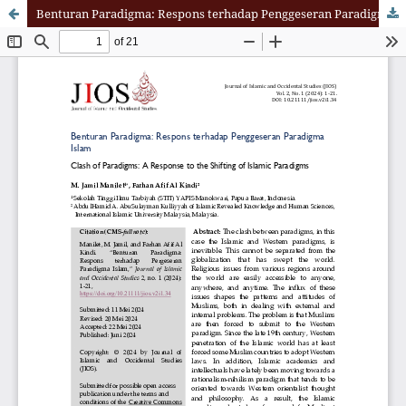
Benturan Paradigma: Respons terhadap Penggeseran Paradigma Islam